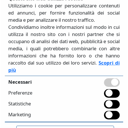
2026
Utilizziamo i cookie per personalizzare contenuti
ed annunci, per fornire funzionalità dei social
media e per analizzare il nostro traffico.
Condividiamo inoltre informazioni sul modo in cui
S.T.A. DATA SRL
utilizza il nostro sito con i nostri partner che si
Via Saluzzo, 71 10126 Torino (TO) - Italia
occupano di analisi dei dati web, pubblicità e social
+39 011-6699345 / +39 011-6509864
media, i quali potrebbero combinarle con altre
Info@stadata.com
informazioni che ha fornito loro o che hanno
raccolto dal suo utilizzo dei loro servizi.
Scopri di
PI/CF
: 05841510018
più
Lun - Ven
: 9:00-13:00 / 14:00-18:00
Necessari
CONTATTI
Preferenze
Servizio commerciale
: comm@stadata.com
Amministrazione
: amministrazione@stadata.com
Statistiche
Assistenza
: 3muri@stadata.com /
Marketing
strutture@stadata.com
GDPR