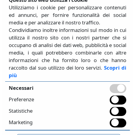
©
- S.T.A. DATA srl
2026
Utilizziamo i cookie per personalizzare contenuti
ed annunci, per fornire funzionalità dei social
media e per analizzare il nostro traffico.
Condividiamo inoltre informazioni sul modo in cui
S.T.A. DATA SRL
utilizza il nostro sito con i nostri partner che si
Via Saluzzo, 71 10126 Torino (TO) - Italia
occupano di analisi dei dati web, pubblicità e social
+39 011-6699345 / +39 011-6509864
media, i quali potrebbero combinarle con altre
Info@stadata.com
informazioni che ha fornito loro o che hanno
raccolto dal suo utilizzo dei loro servizi.
Scopri di
PI/CF
: 05841510018
più
Lun - Ven
: 9:00-13:00 / 14:00-18:00
Necessari
CONTATTI
Preferenze
Servizio commerciale
: comm@stadata.com
Amministrazione
: amministrazione@stadata.com
Statistiche
Assistenza
: 3muri@stadata.com /
Marketing
strutture@stadata.com