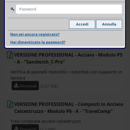
VERSIONE PROFESSIONAL - Acciaio - Modulo P4
- B - "OmegaFormEC3_Pro"
Profili Omega in acciaio piegati a freddo in flessione
piana
Non sei ancora registrato?
(5,01 MB)
Download
Hai dimenticato la password?
VERSIONE PROFESSIONAL - Acciaio - Modulo P5
- A - "Sandwich_C-Pro"
Verifica di pannelli monolitici coibentati con supporto in
lamiera
(3,37 MB)
Download
VERSIONE PROFESSIONAL - Composti in Acciaio
Calcestruzzo - Modulo P6 - A - "TraveComp"
Travi composte acciaio-calcestruzzo
(7,2 MB)
Download