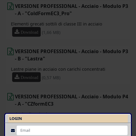
VERSIONE PROFESSIONAL - Acciaio - Modulo P3
- A - "ColdFormEC3_Pro"
Elementi grecati sottili di classe III in acciaio
(1,66 MB)
Download
VERSIONE PROFESSIONAL - Acciaio - Modulo P3
- B - "Lastra"
Lastre piane in acciaio con carichi concentrati
(0,57 MB)
Download
VERSIONE PROFESSIONAL - Acciaio - Modulo P4
- A - "CZformEC3
Calcolo di sezioni a "c" e "z"
LOGIN
(1,09 MB)
Download