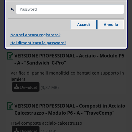
VERSIONE PROFESSIONAL - Acciaio - Modulo P4
- B - "OmegaFormEC3_Pro"
Profili Omega in acciaio piegati a freddo in flessione
piana
Non sei ancora registrato?
(5,01 MB)
Download
Hai dimenticato la password?
VERSIONE PROFESSIONAL - Acciaio - Modulo P5
- A - "Sandwich_C-Pro"
Verifica di pannelli monolitici coibentati con supporto in
lamiera
(3,37 MB)
Download
VERSIONE PROFESSIONAL - Composti in Acciaio
Calcestruzzo - Modulo P6 - A - "TraveComp"
Travi composte acciaio-calcestruzzo
(7,2 MB)
Download