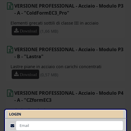
VERSIONE PROFESSIONAL - Acciaio - Modulo P3
- A - "ColdFormEC3_Pro"
Elementi grecati sottili di classe III in acciaio
(1,66 MB)
Download
VERSIONE PROFESSIONAL - Acciaio - Modulo P3
- B - "Lastra"
Lastre piane in acciaio con carichi concentrati
(0,57 MB)
Download
VERSIONE PROFESSIONAL - Acciaio - Modulo P4
- A - "CZformEC3
Calcolo di sezioni a "c" e "z"
LOGIN
(1,09 MB)
Download