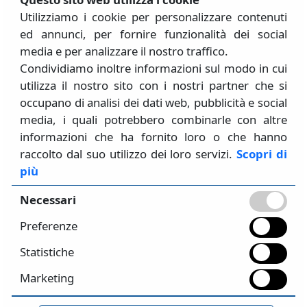
©
- S.T.A. DATA srl
2026
Utilizziamo i cookie per personalizzare contenuti
ed annunci, per fornire funzionalità dei social
media e per analizzare il nostro traffico.
Condividiamo inoltre informazioni sul modo in cui
S.T.A. DATA SRL
utilizza il nostro sito con i nostri partner che si
Via Saluzzo, 71 10126 Torino (TO) - Italia
occupano di analisi dei dati web, pubblicità e social
+39 011-6699345 / +39 011-6509864
media, i quali potrebbero combinarle con altre
Info@stadata.com
informazioni che ha fornito loro o che hanno
raccolto dal suo utilizzo dei loro servizi.
Scopri di
PI/CF
: 05841510018
più
Lun - Ven
: 9:00-13:00 / 14:00-18:00
Necessari
CONTATTI
Preferenze
Servizio commerciale
: comm@stadata.com
Amministrazione
: amministrazione@stadata.com
Statistiche
Assistenza
: 3muri@stadata.com /
Marketing
strutture@stadata.com