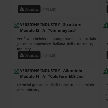
f
(0,79 MB)
Download
VERSIONE INDUSTRY - Strutture -
Modulo I2 - A - "Chimney Ind"
Verifica ciminiere autoportanti in acciaio
E
(secondo appendice italiana dell'Eurocodice) -
I
Industry
(2,31 MB)
Download
VERSIONE INDUSTRY - Alluminio -
Modulo I4 - A - "ColdFormEC9_Ind"
Elementi grecati sottili di classe III in alluminio -
P
vers. Industry
l
a
c