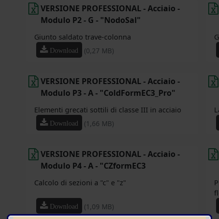
VERSIONE PROFESSIONAL - Acciaio -
Modulo P2 - G - "NodoSal"
Giunto saldato trave-colonna
G
(0,27 MB)
Download
VERSIONE PROFESSIONAL - Acciaio -
Modulo P3 - A - "ColdFormEC3_Pro"
Elementi grecati sottili di classe III in acciaio
L
(1,66 MB)
Download
VERSIONE PROFESSIONAL - Acciaio -
Modulo P4 - A - "CZformEC3
Calcolo di sezioni a "c" e "z"
P
f
(1,09 MB)
Download