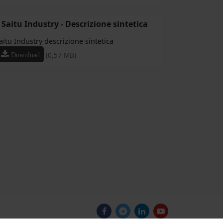
Saitu Industry - Descrizione sintetica
aitu Industry descrizione sintetica
(0,57 MB)
Download