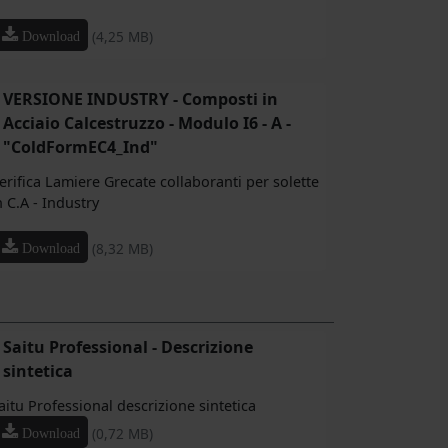
(4,25 MB)
Download
VERSIONE INDUSTRY - Composti in
Acciaio Calcestruzzo - Modulo I6 - A -
"ColdFormEC4_Ind"
erifica Lamiere Grecate collaboranti per solette
n C.A - Industry
(8,32 MB)
Download
Saitu Professional - Descrizione
sintetica
aitu Professional descrizione sintetica
(0,72 MB)
Download