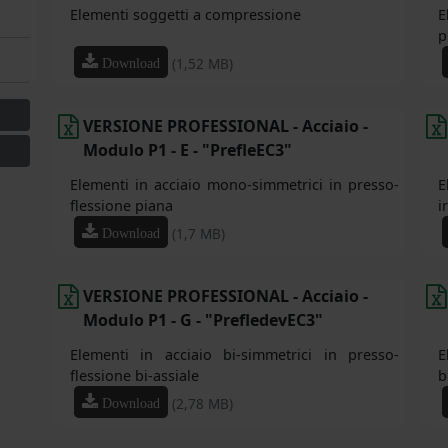
Elementi soggetti a compressione
E
p
(1,52 MB)
Download
VERSIONE PROFESSIONAL - Acciaio -
Modulo P1 - E - "PrefleEC3"
Elementi in acciaio mono-simmetrici in presso-
E
flessione piana
i
(1,7 MB)
Download
VERSIONE PROFESSIONAL - Acciaio -
Modulo P1 - G - "PrefledevEC3"
Elementi in acciaio bi-simmetrici in presso-
E
flessione bi-assiale
b
(2,78 MB)
Download