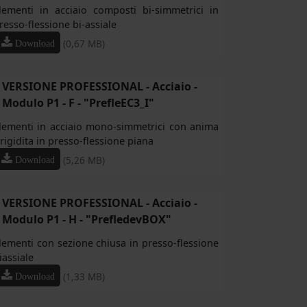
lementi in acciaio composti bi-simmetrici in
resso-flessione bi-assiale
(0,67 MB)
Download
VERSIONE PROFESSIONAL - Acciaio -
Modulo P1 - F - "PrefleEC3_I"
lementi in acciaio mono-simmetrici con anima
rrigidita in presso-flessione piana
(5,26 MB)
Download
VERSIONE PROFESSIONAL - Acciaio -
Modulo P1 - H - "PrefledevBOX"
lementi con sezione chiusa in presso-flessione
iassiale
(1,33 MB)
Download