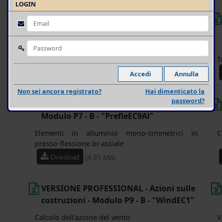
LOGIN
VERSIONE PROFESSIONAL - Acciaio -
Modulo P5 - A - "Sandwich_C-Pro"
Verifica di pannelli monolitici coibentati con
supporto in lamiera
T
(3,37 MB)
Download
Non sei ancora registrato?
Hai dimenticato la
password?
VERSIONE PROFESSIONAL - Alluminio -
Modulo P7 - B - "PrefleEC9Al"
Elementi in alluminio mono-simmetrici in
C
presso-flessione bi-assiale
(4,91 MB)
Download
VERSIONE PROFESSIONAL - Azioni sulle
costruzioni - Modulo P9 - B - "WindEC1"
Calcolo dell'azione del vento
V