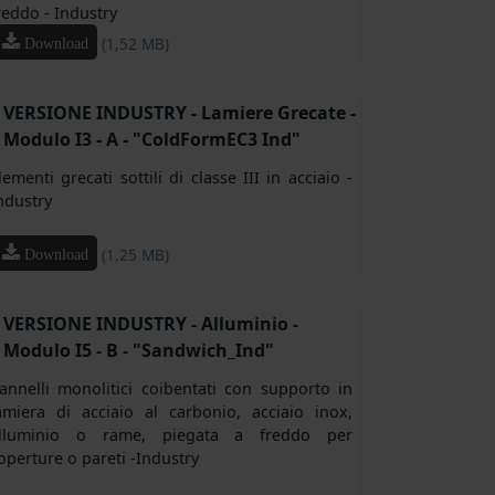
reddo - Industry
(1,52 MB)
Download
VERSIONE INDUSTRY - Lamiere Grecate -
Modulo I3 - A - "ColdFormEC3 Ind"
lementi grecati sottili di classe III in acciaio -
ndustry
(1,25 MB)
Download
VERSIONE INDUSTRY - Alluminio -
Modulo I5 - B - "Sandwich_Ind"
annelli monolitici coibentati con supporto in
amiera di acciaio al carbonio, acciaio inox,
lluminio o rame, piegata a freddo per
operture o pareti -Industry