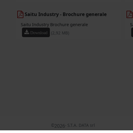
Saitu Industry - Brochure generale
Saitu Industry Brochure generale
S
(2,92 MB)
Download
©
- S.T.A. DATA srl
2026