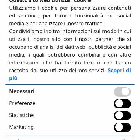
©
- S.T.A. DATA srl
2026
Utilizziamo i cookie per personalizzare contenuti
ed annunci, per fornire funzionalità dei social
media e per analizzare il nostro traffico.
Condividiamo inoltre informazioni sul modo in cui
S.T.A. DATA SRL
utilizza il nostro sito con i nostri partner che si
Via Saluzzo, 71 10126 Torino (TO) - Italia
occupano di analisi dei dati web, pubblicità e social
+39 011-6699345 / +39 011-6509864
media, i quali potrebbero combinarle con altre
Info@stadata.com
informazioni che ha fornito loro o che hanno
raccolto dal suo utilizzo dei loro servizi.
Scopri di
PI/CF
: 05841510018
più
Lun - Ven
: 9:00-13:00 / 14:00-18:00
Necessari
CONTATTI
Preferenze
Servizio commerciale
: comm@stadata.com
Amministrazione
: amministrazione@stadata.com
Statistiche
Assistenza
: 3muri@stadata.com /
Marketing
strutture@stadata.com